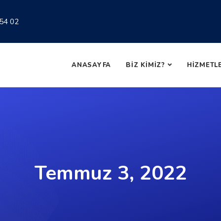
54 02
ANASAYFA
BİZ KİMİZ?
HİZMETL
Temmuz 3, 2022