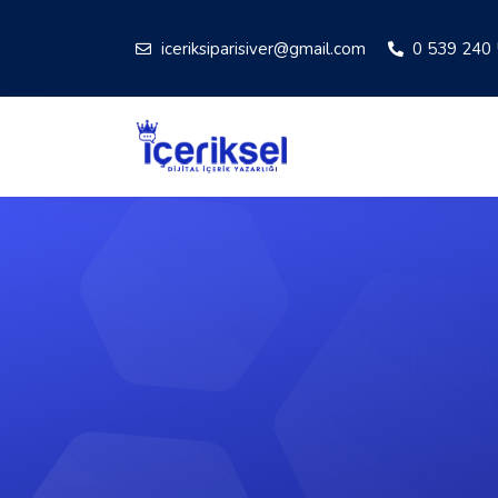
iceriksiparisiver@gmail.com
0 539 240 